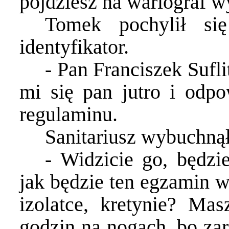
pójdziesz na wariograf
Tomek pochylił si
identyfikator.
- Pan Franciszek Sufl
mi się pan jutro i odpo
regulaminu.
Sanitariusz wybuchną
- Widzicie go, będz
jak będzie ten egzamin w
izolatce, kretynie? Mas
godzin na nogach, bo zar