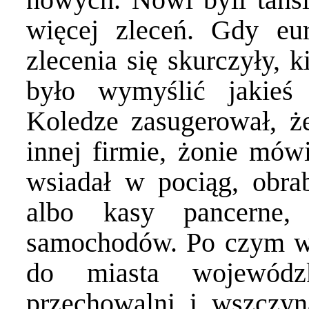
więcej zleceń. Gdy eur
zlecenia się skurczyły, k
było wymyślić jakieś
Koledze zasugerował, ż
innej firmie, żonie mów
wsiadał w pociąg, obra
albo kasy pancerne
samochodów. Po czym ws
do miasta wojewódz
przechowalni i wszczyn