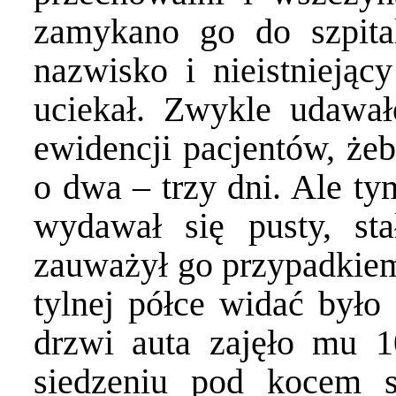
zamykano go do szpita
nazwisko i nieistniejąc
uciekał. Zwykle udawa
ewidencji pacjentów, że
o dwa – trzy dni. Ale t
wydawał się pusty, st
zauważył go przypadkie
tylnej półce widać było
drzwi auta zajęło mu 1
siedzeniu pod kocem s