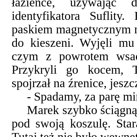
łazience, używając
identyfikatora Suflity.
paskiem magnetycznym na
do kieszeni. Wyjęli mu 
czym z powrotem wsadz
Przykryli go kocem, 
spojrzał na źrenice, jeszc
- Spadamy, za parę min
Marek szybko ściągnął
pod swoją koszulę. Star
Tutaj też nie było wewnę