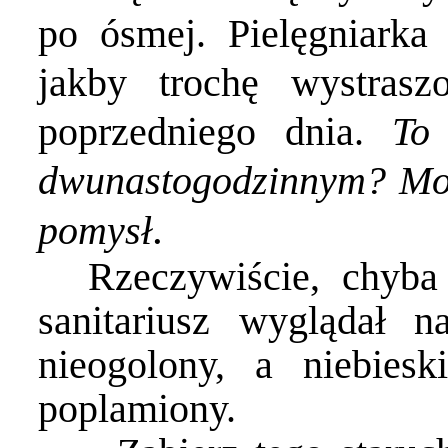
po ósmej. Pielęgniarka
jakby trochę wystrasz
poprzedniego dnia.
To
dwunastogodzinnym? Moż
.
pomysł
Rzeczywiście, chyba
sanitariusz wyglądał 
nieogolony, a niebies
poplamiony.