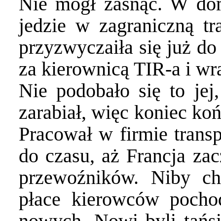
Nie mógł zasnąć. W dom
jedzie w zagraniczną tr
przyzwyczaiła się już do
za kierownicą TIR-a i wra
Nie podobało się to jej
zarabiał, więc koniec ko
Pracował w firmie transp
do czasu, aż Francja za
przewoźników. Niby cho
płace kierowców pochod
nowych. Nowi byli tańsi