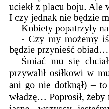
uciekł z placu boju. Ale 
I czy jednak nie będzie m
Kobiety popatrzyły na 
- Czy my możemy iść
będzie przynieść obiad… 
Śmiać mu się chcia
przywalił osiłkowi w mu
ani go nie dotknął) – t
władzę… Poprosił, żeby r
jasne, wszyscy jesteśm