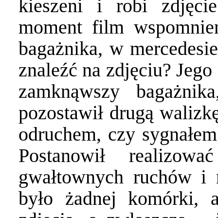
kieszeni i robi zdjęci
moment film wspomnień:
bagażnika, w mercedesie
znaleźć na zdjęciu? Jego 
zamknąwszy bagażnik
pozostawił drugą walizk
odruchem, czy sygnałem d
Postanowił realizow
gwałtownych ruchów i 
było żadnej komórki,