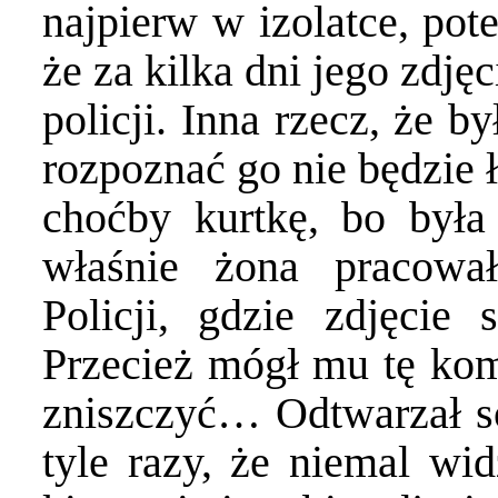
najpierw w izolatce, pote
że za kilka dni jego zdj
policji. Inna rzecz, że b
rozpoznać go nie będzie 
choćby kurtkę, bo była 
właśnie żona pracow
Policji, gdzie zdjęci
Przecież mógł mu tę kom
zniszczyć… Odtwarzał s
tyle razy, że niemal wi