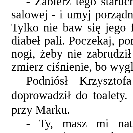
- Zabierz tego staruc
salowej - i umyj porządn
Tylko nie baw się jego 
diabeł pali. Poczekaj, p
nogi, żeby nie zabrudzi
zmierz ciśnienie, bo wyg
Podniósł Krzyszto
doprowadził do toalety.
przy Marku.
- Ty, masz mi naty