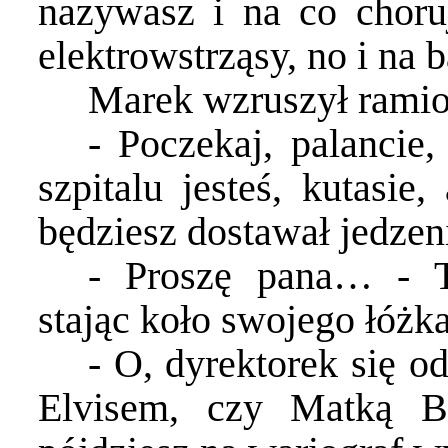
nazywasz i na co choruj
elektrowstrząsy, no i na 
Marek wzruszył ramion
- Poczekaj, palancie
szpitalu jesteś, kutasie
będziesz dostawał jedzeni
- Proszę pana… - T
stając koło swojego łóżk
- O, dyrektorek się o
Elvisem, czy Matką B