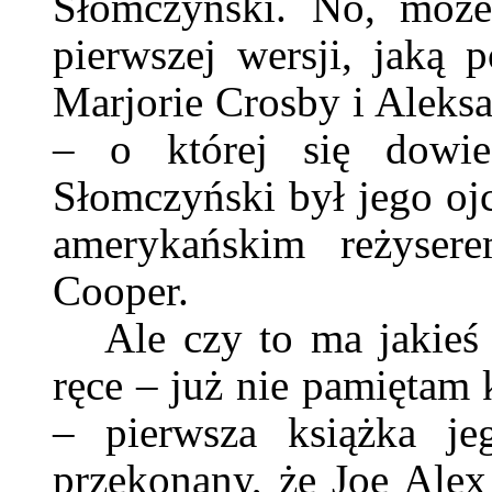
Słomczyński. No, moż
pierwszej wersji, jaką
Marjorie Crosby i Aleks
– o której się dowie
Słomczyński był jego oj
amerykańskim reżyser
Cooper.
Ale czy to ma jakie
ręce – już nie pamiętam 
– pierwsza książka je
przekonany, że Joe Alex