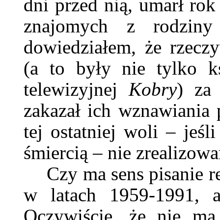
dni przed nią, umarł ro
znajomych z rodzin
dowiedziałem, że rzecz
(a to były nie tylko ks
telewizyjnej
Kobry
) za
zakazał ich wznawiania p
tej ostatniej woli – jeś
śmiercią – nie zrealizowa
Czy ma sens pisanie re
w latach 1959-1991, a
Oczywiście, że nie ma.