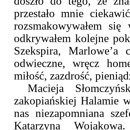
doszło do tego, że zn
przestało mnie ciekawi
rozsmakowywałem się w
odkrywałem kolejne pokł
Szekspira, Marlowe’a 
odwieczne, wręcz home
miłość, zazdrość, pienią
Macieja Słomczyńs
zakopiańskiej Halamie 
nas niezapomniana sze
Katarzyna Wojakowa