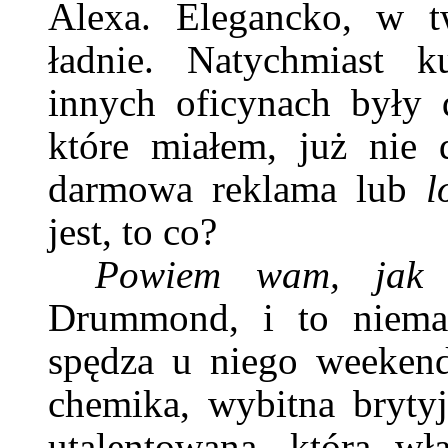
Alexa. Elegancko, w tw
ładnie. Natychmiast k
innych oficynach były d
które miałem, już nie 
darmowa reklama lub
l
jest, to co?
Powiem wam, jak 
Drummond, i to niemal
spędza u niego weekend
chemika, wybitna brytyj
utalentowana, która wł