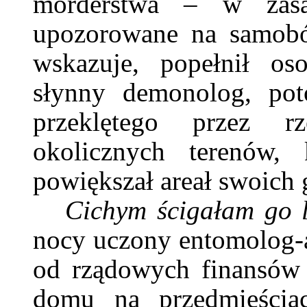
morderstwa – w zasa
upozorowane na samobó
wskazuje, popełnił os
słynny demonolog, pot
przeklętego przez r
okolicznych terenów, 
powiększał areał swoic
Cichym ścigałam go
nocy uczony entomolog-a
od rządowych finansów 
domu na przedmieściac