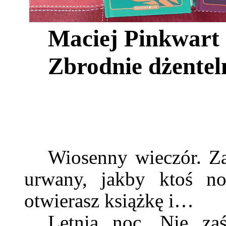
Maciej Pinkwart
Zbrodnie dżente
Wiosenny wieczór. Z
urwany, jakby ktoś no
otwierasz książkę i…
Letnia noc. Nie zaś