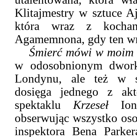
Klitajmestry w sztuce A
która wraz z kochan
Agamemnona, gdy ten wró
Śmierć mówi w moim
w odosobnionym dworku
Londynu, ale też w ś
dosięga jednego z ak
spektaklu
Krzeseł
Io
obserwując wszystko oso
inspektora Bena Parker