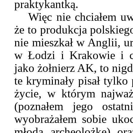
praktykantką.
Więc nie chciałem uw
że to produkcja polskieg
nie mieszkał w Anglii, u
w Łodzi i Krakowie i c
jako żołnierz AK, to nig
te kryminały pisał tylko
życie, w którym najważ
(poznałem jego ostatn
wyobrażałem sobie ukoc
młodą archeolożkę) or