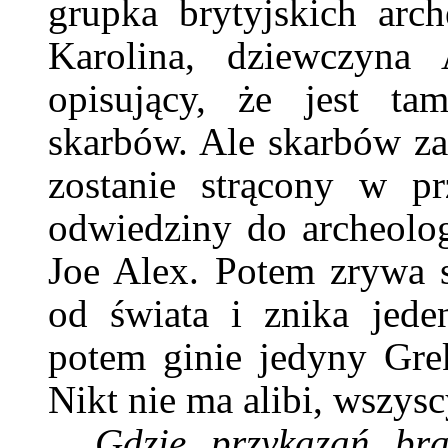
grupka brytyjskich arc
Karolina, dziewczyna 
opisujący, że jest ta
skarbów. Ale skarbów zak
zostanie strącony w p
odwiedziny do archeolo
Joe Alex. Potem zrywa s
od świata i znika jede
potem ginie jedyny Grek
Nikt nie ma alibi, wszy
Gdzie przykazań bra