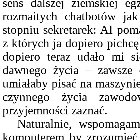
sens dalszej ziemskiej eg
rozmaitych chatbotów ja
stopniu sekretarek: AI po
z których ja dopiero pichcę
dopiero teraz udało mi s
dawnego życia – zawsze c
umiałaby pisać na maszynie
czynnego życia zawod
przyjemności zaznać.
Naturalnie, wspomagam
komputerem by zrozumieć 