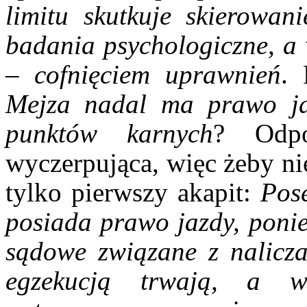
limitu skutkuje skierowa
badania psychologiczne, a
– cofnięciem uprawnień
. 
Mejza nadal ma prawo ja
punktów karnych
? Odpo
wyczerpująca, więc żeby n
tylko pierwszy akapit:
Pos
posiada prawo jazdy, ponie
sądowe związane z nalicz
egzekucją trwają, a w 