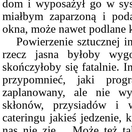
dom i wyposażył go w s
miałbym zaparzoną i poda
okna, może nawet podlane 
Powierzenie sztucznej i
rzecz jasna byłoby wyg
skończyłoby się fatalnie. 
przypomnieć, jaki pr
zaplanowany, ale nie w
skłonów, przysiadów 
cateringu jakieś jedzenie,
nas nie zje… Może też ta