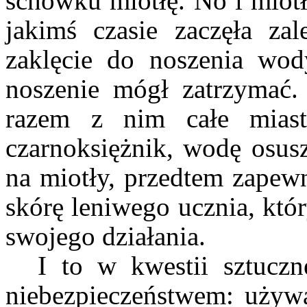
schowku miotłę. No i miotł
jakimś czasie zaczęła z
zaklęcie do noszenia wody
noszenie mógł zatrzymać.
razem z nim całe miast
czarnoksiężnik, wodę osusz
na miotły, przedtem zapewn
skórę leniwego ucznia, któ
swojego działania.
I to w kwestii sztuczne
niebezpieczeństwem: używa