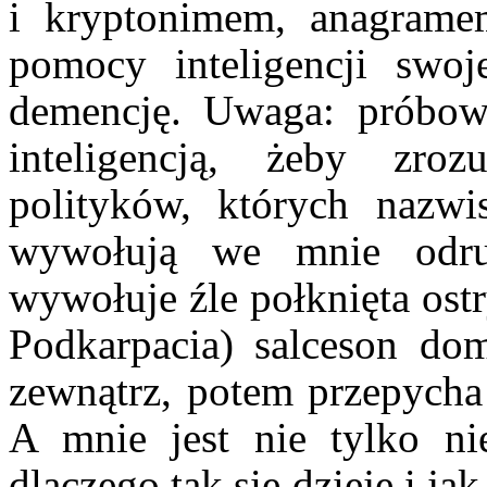
i kryptonimem, anagrame
pomocy inteligencji swo
demencję. Uwaga: próbowa
inteligencją, żeby zro
polityków, których nazwi
wywołują we mnie odru
wywołuje źle połknięta ost
Podkarpacia) salceson dom
zewnątrz, potem przepycha
A mnie jest nie tylko ni
dlaczego tak się dzieje i j