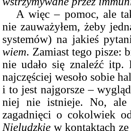
wstrzymywane przez immuni
A więc – pomoc, ale ta
nie zauważyłem, żeby jedn
systemów) na jakieś pyta
wiem
. Zamiast tego pisze: 
nie udało się znaleźć itp
najczęściej wesoło sobie ha
i to jest najgorsze – wygl
niej nie istnieje. No, ale
zagadnięci o cokolwiek o
Nieludzkie
w kontaktach ze s